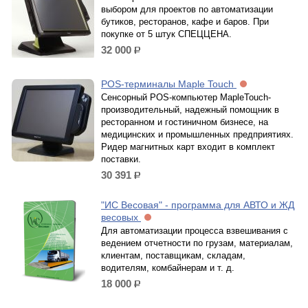
выбором для проектов по автоматизации
бутиков, ресторанов, кафе и баров. При
покупке от 5 штук СПЕЦЦЕНА.
32 000
р.
POS-терминалы Maple Touch
Сенсорный POS-компьютер MapleTouch-
производительный, надежный помощник в
ресторанном и гостиничном бизнесе, на
медицинских и промышленных предприятиях.
Ридер магнитных карт входит в комплект
поставки.
30 391
р.
"ИС Весовая" - программа для АВТО и ЖД
весовых
Для автоматизации процесса взвешивания с
ведением отчетности по грузам, материалам,
клиентам, поставщикам, складам,
водителям, комбайнерам и т. д.
18 000
р.