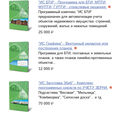
"ИС БТИ" - Программа для БТИ, МПТИ,
МУПТИ, ГУПТИ - отраслевые решения
Программный комплекс "ИС БТИ"
предназначен для автоматизации учета
объектов недвижимого имущества: строений,
сооружений, жилых и нежилых помещений.
25 000
р.
"ИС Графика" - Векторный редактор для
построения планов
Программа для БТИ, поэтажных и земельных
планов, а также планов линейно-протяженных
объектов...
12 000
р.
"ИС Заготовка 36и6" - Комплекс
программных средств по УЧЕТУ ЗЕРНА
Подсистема "Весовая", "Мельница",
"Комбикорма", "Силосная доска"... и тд
70 000
р.