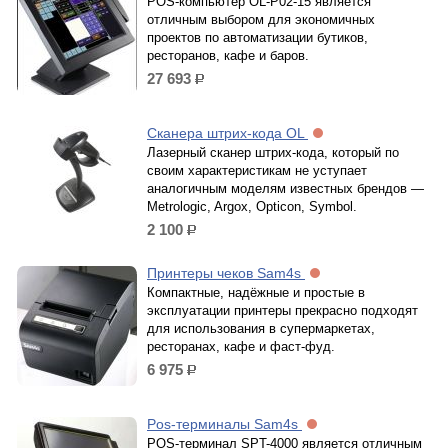
POS-компьютер OL-P02-15 является
отличным выбором для экономичных
проектов по автоматизации бутиков,
ресторанов, кафе и баров.
27 693
р.
Сканера штрих-кода OL
Лазерный сканер штрих-кода, который по
своим характеристикам не уступает
аналогичным моделям известных брендов —
Metrologic, Argox, Opticon, Symbol.
2 100
р.
Принтеры чеков Sam4s
Компактные, надёжные и простые в
эксплуатации принтеры прекрасно подходят
для использования в супермаркетах,
ресторанах, кафе и фаст-фуд.
6 975
р.
Pos-терминалы Sam4s
POS-терминал SPT-4000 является отличным