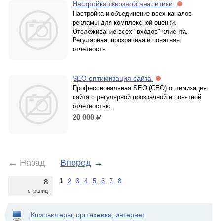
Настройка сквозной аналитики
Настройка и объединение всех каналов
рекламы для комплексной оценки.
Отслеживание всех "входов" клиента.
Регулярная, прозрачная и понятная
отчетность.
SEO оптимизация сайта
Профессиональная SEO (СЕО) оптимизация
сайта с регулярной прозрачной и понятной
отчетностью.
20 000
р.
←
Назад
Вперед
→
1
2
3
4
5
6
7
8
8
страниц
Компьютеры, оргтехника, интернет