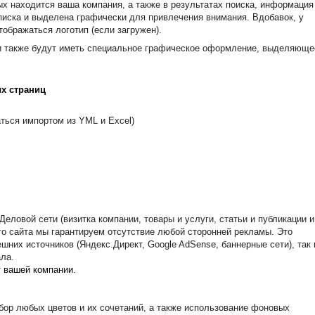
рых находится ваша компания, а также в результатах поиска, информация
писка и выделена графически для привлечения внимания. Вдобавок, у
тображаться логотип (если загружен).
и также будут иметь специальное графическое оформление, выделяюще
х страниц
аться импортом из YML и Excel)
еловой сети (визитка компании, товары и услуги, статьи и публикации и
шего сайта мы гарантируем отсутствие любой сторонней рекламы. Это
шних источников (Яндекс.Директ, Google AdSense, баннерные сети), так 
ла.
т вашей компании.
бор любых цветов и их сочетаний, а также использование фоновых