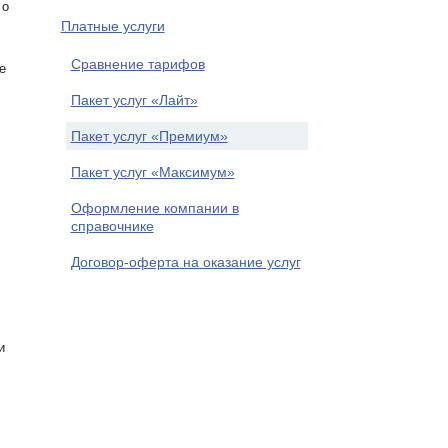
 о
Платные услуги
Сравнение тарифов
е
Пакет услуг «Лайт»
Пакет услуг «Премиум»
Пакет услуг «Максимум»
Оформление компании в
справочнике
Договор-оферта на оказание услуг
и