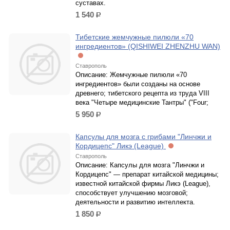
суставах.
1 540
р.
Тибетские жемчужные пилюли «70
ингредиентов» (QISHIWEI ZHENZHU WAN)
Ставрополь
Описание: Жемчужные пилюли «70
ингредиентов» были созданы на основе
древнего; тибетского рецепта из труда VIII
века "Четыре медицинские Тантры" ("Four;
5 950
р.
Капсулы для мозга с грибами "Линчжи и
Кордицепс" Ликэ (League)
Ставрополь
Описание: Капсулы для мозга "Линчжи и
Кордицепс" — препарат китайской медицины;
известной китайской фирмы Ликэ (League),
способствует улучшению мозговой;
деятельности и развитию интеллекта.
1 850
р.