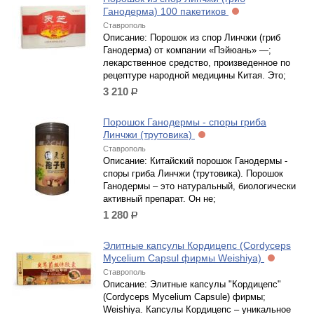
Ганодерма) 100 пакетиков
Ставрополь
Описание: Порошок из спор Линчжи (гриб
Ганодерма) от компании «Пэйюань» —;
лекарственное средство, произведенное по
рецептуре народной медицины Китая. Это;
3 210
р.
Порошок Ганодермы - споры гриба
Линчжи (трутовика)
Ставрополь
Описание: Китайский порошок Ганодермы -
споры гриба Линчжи (трутовика). Порошок
Ганодермы – это натуральный, биологически
активный препарат. Он не;
1 280
р.
Элитные капсулы Кордицепс (Cordyceps
Mycelium Capsul фирмы Weishiya)
Ставрополь
Описание: Элитные капсулы "Кордицепс"
(Cordyceps Mycelium Capsule) фирмы;
Weishiya. Капсулы Кордицепс – уникальное