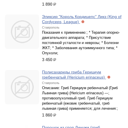
1 890
р.
Эликсир "Король Кордицепс" Ликэ (King of
Cordyceps, League)
Ставрополь
Показания к применению:; * Терапия опорно-
двигательного аппарата; * Присутствие
постоянной усталости и неврозы; * Болезни
ЖКТ; * Заболевания аутоиммунного типа; *
Опухоли;
3 450
р.
Полисахариды гриба Герициум
гребенчатый (Hericium erinaceus)
Ставрополь
Описание: Гриб Герициум ребенчатый (Гриб
Львиная грива) (Hericium erinaceus) —;
противоопухолевый гриб. Гриб Герициум
ребенчатый (ежовик гребенчатый, гриб
львиная грива) применяется; для лечения:;
1 860
р.
Порошок из спор Линчжи (гриб