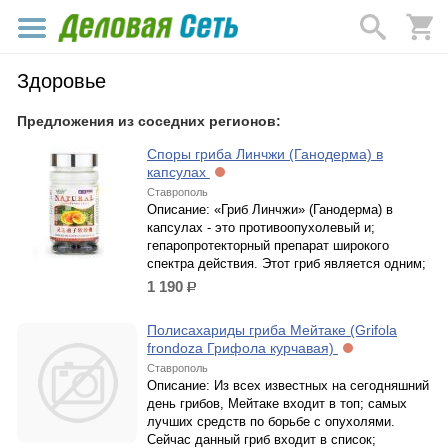
Здоровье
Предложения из соседних регионов:
Споры гриба Линчжи (Ганодерма) в
капсулах
Ставрополь
Описание: «Гриб Линчжи» (Ганодерма) в
капсулах - это противоопухолевый и;
гепаропротекторный препарат широкого
спектра действия. Этот гриб является одним;
1 190
р.
Полисахариды гриба Мейтаке (Grifola
frondoza Грифола курчавая)
Ставрополь
Описание: Из всех известных на сегодняшний
день грибов, Мейтаке входит в топ; самых
лучших средств по борьбе с опухолями.
Сейчас данный гриб входит в список;