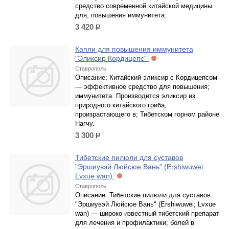
средство современной китайской медицины
для; повышения иммунитета.
3 420
р.
Капли для повышения иммунитета
"Эликсир Кордицепс"
Ставрополь
Описание: Китайский эликсир с Кордицепсом
— эффективное средство для повышения;
иммунитета. Производится эликсир из
природного китайского гриба,
произрастающего в; Тибетском горном районе
Нагчу.
3 300
р.
Тибетские пилюли для суставов
"Эршиувэй Люйсюе Вань" (Ershiwuwei
Lvxue wan)
Ставрополь
Описание: Тибетские пилюли для суставов
"Эршиувэй Люйсюе Вань" (Ershiwuwei; Lvxue
wan) — широко известный тибетский препарат
для лечения и профилактики; болей в