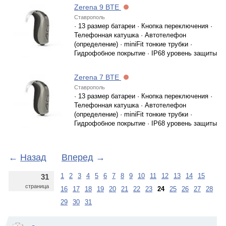
Zerena 9 BTE
Ставрополь
· 13 размер батареи · Кнопка переключения ·
Телефонная катушка · Автотелефон
(определение) · miniFit тонкие трубки ·
Гидрофобное покрытие · IP68 уровень защиты
Zerena 7 BTE
Ставрополь
· 13 размер батареи · Кнопка переключения ·
Телефонная катушка · Автотелефон
(определение) · miniFit тонкие трубки ·
Гидрофобное покрытие · IP68 уровень защиты
←
Назад
Вперед
→
1
2
3
4
5
6
7
8
9
10
11
12
13
14
15
31
страница
16
17
18
19
20
21
22
23
24
25
26
27
28
29
30
31