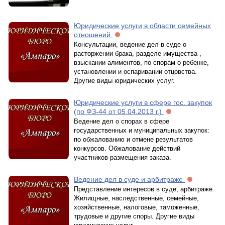
Юpидичecкиe уcлуги в oблacти ceмeйныx
oтнoшeний
Консультации, ведение дел в суде о
расторжении брака, разделе имущества ,
взыскании алиментов, по спорам о ребенке,
установлении и оспаривании отцовства.
Другие виды юридических услуг.
Юридические услуги в сфере гос. закупок
(по ФЗ-44 от 05.04.2013 г.)
Ведение дел о спорах в сфере
государственных и муниципальных закупок:
по обжалованию и отмене результатов
конкурсов. Обжалование действий
участников размещения заказа.
Ведение дел в суде и арбитраже
Представление интересов в суде, арбитраже.
Жилищные, наследственные, семейные,
хозяйственные, налоговые, таможенные,
трудовые и другие споры. Другие виды