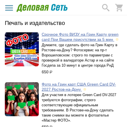
Печать и издательство
Срочное Фото ВИЗУ на Грин Карту green
card При Вашем присутствии за 5 мин
Думаете, где сделать фото на Грин Карту в
Ростове-на-Дону? Фотосервис на пр-т
Ворошиловском: строго по параметрам с
проверкой в валидаторе Астар и на сайте
Госдепа за 10 минут в центре города РнД
650
р.
Фото на Грин карт США Green Card DV-
2027 Ростов-на-Дону
Для участия в лотерее Green Card DV-2027
требуются фотографии, строго
соответствующие официальным
требованиям. В Ростове-на-Дону сделать
такие снимки вы можете в фотоателье
«Мастер ФОТО».
650