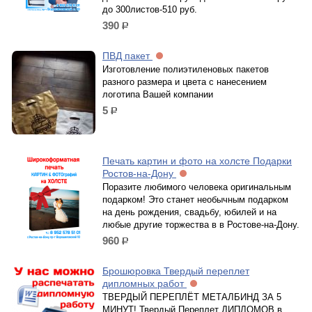
до 300листов-510 руб.
390
р.
ПВД пакет
Изготовление полиэтиленовых пакетов
разного размера и цвета с нанесением
логотипа Вашей компании
5
р.
Печать картин и фото на холсте Подарки
Ростов-на-Дону
Поразите любимого человека оригинальным
подарком! Это станет необычным подарком
на день рождения, свадьбу, юбилей и на
любые другие торжества в в Ростове-на-Дону.
960
р.
Брошюровка Твердый переплет
дипломных работ
ТВЕРДЫЙ ПЕРЕПЛЁТ МЕТАЛБИНД ЗА 5
МИНУТ! Твердый Переплет ДИПЛОМОВ в