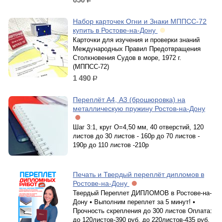
р.
Набор карточек Огни и Знаки МППСС-72
купить в Ростове-на-Дону
Карточки для изучения и проверки знаний
Международных Правил Предотвращения
Столкновения Судов в море, 1972 г.
(МППСС-72)
1 490
р.
Переплёт А4, А3 (брошюровка) на
металлическую пружину Ростов-на-Дону
Шаг 3:1, круг O=4,50 мм, 40 отверстий, 120
листов до 30 листов - 160р до 70 листов -
190р до 110 листов -210р
Печать и Твердый переплёт дипломов в
Ростове-на-Дону
Твердый Переплет ДИПЛОМОВ в Ростове-на-
Дону • Выполним переплет за 5 минут! •
Прочность скрепления до 300 листов Оплата:
до 120листов-390 руб. до 220листов-435 руб.