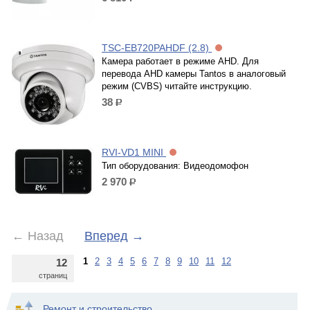
р.
TSC-EB720PAHDF (2.8)
Камера работает в режиме AHD. Для
перевода AHD камеры Tantos в аналоговый
режим (CVBS) читайте инструкцию.
38
р.
RVI-VD1 MINI
Тип оборудования: Видеодомофон
2 970
р.
←
Назад
Вперед
→
1
2
3
4
5
6
7
8
9
10
11
12
12
страниц
Ремонт и строительство