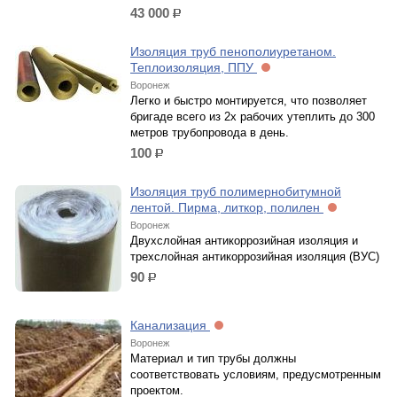
43 000
р.
Изоляция труб пенополиуретаном.
Теплоизоляция, ППУ
Воронеж
Легко и быстро монтируется, что позволяет
бригаде всего из 2х рабочих утеплить до 300
метров трубопровода в день.
100
р.
Изоляция труб полимернобитумной
лентой. Пирма, литкор, полилен
Воронеж
Двухслойная антикоррозийная изоляция и
трехслойная антикоррозийная изоляция (ВУС)
90
р.
Канализация
Воронеж
Материал и тип трубы должны
соответствовать условиям, предусмотренным
проектом.