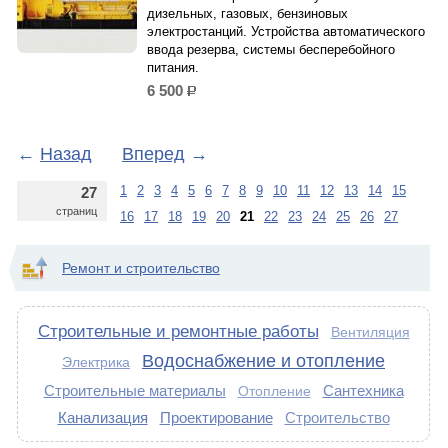
дизельных, газовых, бензиновых
электростанций. Устройства автоматического
ввода резерва, системы бесперебойного
питания.
6 500
р.
←
Назад
Вперед
→
1
2
3
4
5
6
7
8
9
10
11
12
13
14
15
27
страниц
16
17
18
19
20
21
22
23
24
25
26
27
Ремонт и строительство
Строительные и ремонтные работы
Вентиляция
Водоснабжение и отопление
Электрика
Строительные материалы
Сантехника
Отопление
Канализация
Проектирование
Строительство