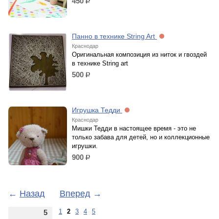
450
р.
Панно в технике String Art
Краснодар
Оригинальная композиция из ниток и гвоздей
в технике String art
500
р.
Игрушка Тедди
Краснодар
Мишки Тедди в настоящее время - это не
только забава для детей, но и коллекционные
игрушки.
900
р.
←
Назад
Вперед
→
1
2
3
4
5
5