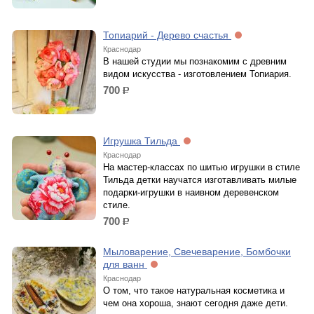
Топиарий - Дерево счастья
Краснодар
В нашей студии мы познакомим с древним
видом искусства - изготовлением Топиария.
700
р.
Игрушка Тильда
Краснодар
На мастер-классах по шитью игрушки в стиле
Тильда детки научатся изготавливать милые
подарки-игрушки в наивном деревенском
стиле.
700
р.
Мыловарение, Свечеварение, Бомбочки
для ванн
Краснодар
О том, что такое натуральная косметика и
чем она хороша, знают сегодня даже дети.