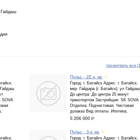
л Гайдаш
идия
посмотреть все (
Пульс - 2Е-к. кв
атайск;
Город: г. Батайск Адрес: г. Батайск;
л Гайдаш
мкр. Гайдара (г. Батайск); ул Гайдаш
ут
До центра: До центра 25 минут
K SOVA
транспортом Застройщик: SK SOVA
овая
Отделка: Подчистовая; Чистовая
;
дозаказ Вид оплаты: Ипотека;
5 206 000
р.
Пульс - 3-к. кв
атайск;
Город: г. Батайск Адрес: г. Батайск;