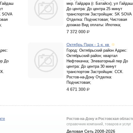
л Гайдаш
мкр. Гайдара (г. Батайск); ул Гайдаш
ут
До центра: До центра 25 минут
K SOVA
транспортом Застройщик: SK SOVA
овая
Отделка: Подчистовая; Чистовая
;
дозаказ Вид оплаты: Ипотека;
7 372 000
р.
Октябрь Парк - 1-к. кв
дрес:
Город: Октябрьский район Адрес:
Октябрьский район; квартал
ер До
Нефтекачка; Элеваторный пер До
центра: До центра 30 минут
К.
транспортом Застройщик: ССК.
Ростов-на-Дону Отделка:
Подчистовая;
4 671 300
р.
кте
Ростов-на-Дону и Ростовская област
справочник компаний, товаров и услуг
Деловая Сеть 2008-2026