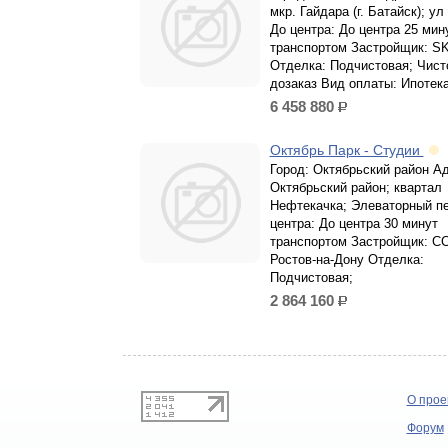
мкр. Гайдара (г. Батайск); у
До центра: До центра 25 мин
транспортом Застройщик: S
Отделка: Подчистовая; Чист
дозаказ Вид оплаты: Ипотека
6 458 880
р.
Октябрь Парк - Студии
Город: Октябрьский район А
Октябрьский район; квартал
Нефтекачка; Элеваторный п
центра: До центра 30 минут
транспортом Застройщик: СС
Ростов-на-Дону Отделка:
Подчистовая;
2 864 160
р.
О прое
Форум