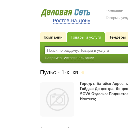
Компании:
Товары и услу
Ростов-на-Дону
Компании
Товары и услуги
Тендеры
Например:
Автосигнализации
Пульс - 1-к. кв
Город: г. Батайск Адрес: г
Гайдаш До центра: До це
SOVA Отделка: Подчистов
Ипотека;