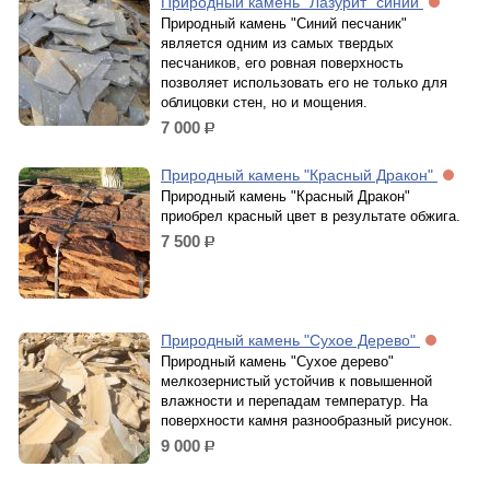
Природный камень "Лазурит" синий
Природный камень "Синий песчаник"
является одним из самых твердых
песчаников, его ровная поверхность
позволяет использовать его не только для
облицовки стен, но и мощения.
7 000
р.
Природный камень "Красный Дракон"
Природный камень "Красный Дракон"
приобрел красный цвет в результате обжига.
7 500
р.
Природный камень "Сухое Дерево"
Природный камень "Сухое дерево"
мелкозернистый устойчив к повышенной
влажности и перепадам температур. На
поверхности камня разнообразный рисунок.
9 000
р.