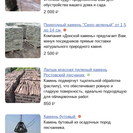
обустройства вашего дома и сада.
2 000
р.
Природный камень "Серо-зеленый" от 1,5
до 14 см
Компания «Донской камень» предлагает Вам,
минуя посредников прямые поставки
натурального природного камня.
2 500
р.
Лапша красная пиленый камень
Ростовский песчаник
Камень подвергнут тщательной обработке
(распилу), что обеспечивает ровную и
гладкую поверхность, идеально подходящую
для облицовочных работ.
850
р.
Камень бутовый
Камень бутовый из осадочных пород
песчанника.