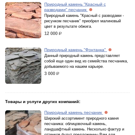
Природный камень "Красный с
разводами" песчаник
Природный камень "Красный с разводами -
рисунком песчаник" приобрел малиновый
цвет в результате обжига.
12 000
р.
Природный камень "Фонтанка"
Данный природный камень представляет
собой еще один вид из семейства песчаника,
добываемого на нашем карьере.
3 000
р.
Товары и услуги других компаний:
Природный камень песчаник
Широкий ассортимент природного камня
песчаника: облицовочный камень,
ландшафтный камень. Несколько фактур и
оттенков будут предложенны Вам для