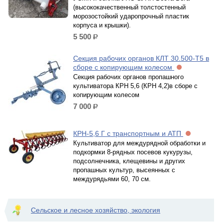
(высококачественный толстостенный
морозостойкий ударопрочный пластик
корпуса и крышки).
5 500
р.
Секция рабочих органов КЛТ 30.500-Т5 в
сборе с копирующим колесом
Секция рабочих органов пропашного
культиватора КРН 5,6 (КРН 4,2)в сборе с
копирующим колесом
7 000
р.
КРН-5,6 Г с транспортным и АТП
Культиватор для междурядной обработки и
подкормки 8-рядных посевов кукурузы,
подсолнечника, клещевины и других
пропашных культур, высеянных с
междурядьями 60, 70 см.
Сельское и лесное хозяйство, экология