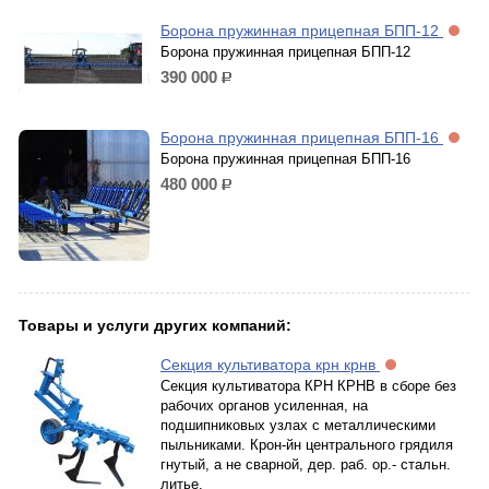
Борона пружинная прицепная БПП-12
Борона пружинная прицепная БПП-12
390 000
р.
Борона пружинная прицепная БПП-16
Борона пружинная прицепная БПП-16
480 000
р.
Товары и услуги других компаний:
Секция культиватора крн крнв
Секция культиватора КРН КРНВ в сборе без
рабочих органов усиленная, на
подшипниковых узлах с металлическими
пыльниками. Крон-йн центрального грядиля
гнутый, а не сварной, дер. раб. ор.- стальн.
литье.