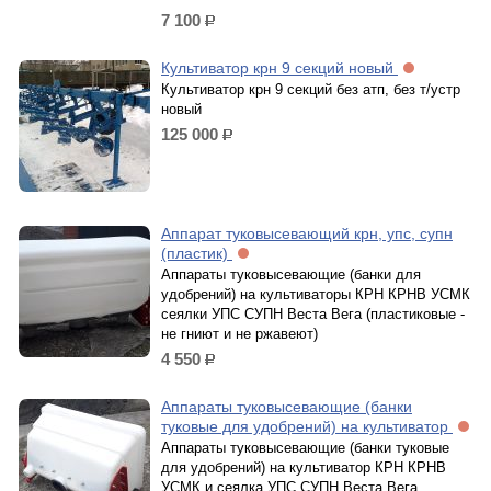
7 100
р.
Культиватор крн 9 секций новый
Культиватор крн 9 секций без атп, без т/устр
новый
125 000
р.
Аппарат туковысевающий крн, упс, супн
(пластик)
Аппараты туковысевающие (банки для
удобрений) на культиваторы КРН КРНВ УСМК
сеялки УПС СУПН Веста Вега (пластиковые -
не гниют и не ржавеют)
4 550
р.
Аппараты туковысевающие (банки
туковые для удобрений) на культиватор
Аппараты туковысевающие (банки туковые
для удобрений) на культиватор КРН КРНВ
УСМК и сеялка УПС СУПН Веста Вега