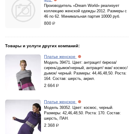
Производитель «Dream World» реализует
коллекцию женской одежды 2012. Размеры с
46 по 62. Минимальная партия 10000 руб.
800
р.
Товары и услуги других компаний:
Платье женское
Модель 39471. Цвет: антрацит/ бирюза/
сирень\дымок\черный, антрацит/ мак/ космос/
дымок/ черный. Размеры: 44,46,48,50. Роста:
164. Состав: шерсть, акрил.
2 664
р.
Платье женское
Модель 39352. Цвет: космос, черный.
Размеры: 42,46,48,50. Роста: 170. Состав:
шерсть, ПАН.
2 368
р.