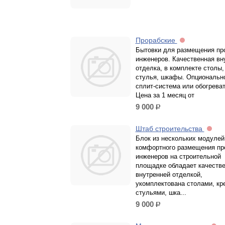
Прорабские
Бытовки для размещения пр
инженеров. Качественная вн
отделка, в комплекте столы,
стулья, шкафы. Опциональн
сплит-система или обогрева
Цена за 1 месяц от
9 000
р.
Штаб строительства
Блок из нескольких модулей
комфортного размещения пр
инженеров на строительной
площадке обладает качеств
внутренней отделкой,
укомплектована столами, кр
стульями, шка...
9 000
р.