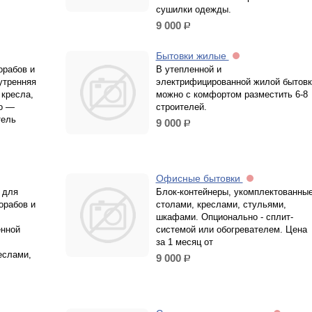
сушилки одежды.
9 000
р.
Бытовки жилые
орабов и
В утепленной и
утренняя
электрифицированной жилой бытовк
 кресла,
можно с комфортом разместить 6-8
о —
строителей.
тель
9 000
р.
Офисные бытовки
 для
Блок-контейнеры, укомплектованны
орабов и
столами, креслами, стульями,
шкафами. Опционально - сплит-
енной
системой или обогревателем. Цена
за 1 месяц от
еслами,
9 000
р.