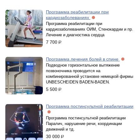
Программа реабилитации при
кардиозаболеваниях
Программа реабилитации при
кардиозаболеваниях ОИМ, Стенокардии и пр.
Лечение и диагностика сердца
7 700
р.
Программа лечения болей в спине
Подводное горизонтальное вытяжение
позвоночника проводится на
комбинированной установке немецкой фирмы
UNBESCHEIDEN BADEN-BADEN.
5 500
р.
Программа постинсультной реабилитации
Программа постинсультной реабилитации
Паралич, нарушение речи, координации
движений и тд.
30 000
р.